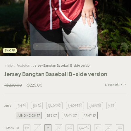
2
%
OFF
Início
.
Produtos
.
Jersey Bangtan Baseball B-side version
Jersey Bangtan Baseball B-side version
R$230,00
R$225,00
12
x de
R$23,15
RM 94
JIN 92
SUGA 93
J HOPE 94
JIMIN 95
V 95
ARTE
JUNG KOOK 97
BTS 07
ARMY 07
ARMY 13
PP
P
M
G
GG
XG/ EG
G1
G2
G3
TAMANHO