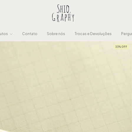
utos
Contato
Sobre nós
Trocas e Devoluções
Pergu
33
%
OFF